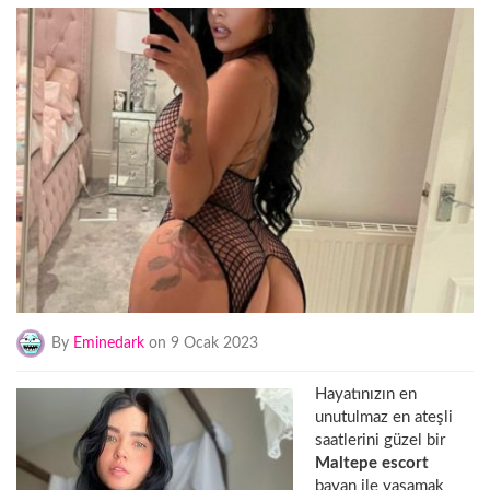
By
Eminedark
on 9 Ocak 2023
Hayatınızın en
unutulmaz en ateşli
saatlerini güzel bir
Maltepe escort
bayan ile yaşamak